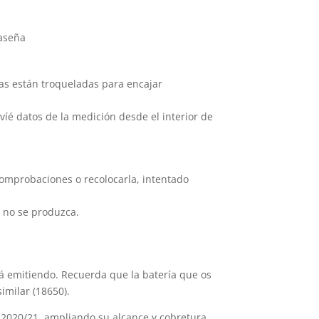
raseña
eras están troqueladas para encajar
víé datos de la medición desde el interior de
comprobaciones o recolocarla, intentado
s no se produzca.
rá emitiendo. Recuerda que la batería que os
imilar (18650).
 2020/21, ampliando su alcance y cobretura,