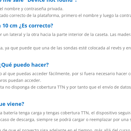
del nombre y contraseña privada.
rtado correcto de la plataforma, primero el nombre y luego la cont
a 10 cm ¿Es correcto?
r un lateral y la otra hacia la parte interior de la caseta. Las mad
ecta, ya que puede que una de las sondas esté colocada al revés y en
 ¿Qué puedo hacer?
o al que puedas acceder fácilmente, por si fuera necesario hacer 
aros puedan acceder.
eta no disponga de cobertura TTN y por tanto que el envío de dato
que viene?
a batería tenga carga y tengas cobertura TTN, el dispositivo segui
caso de descarga, siempre se podrá cargar o reemplazar por una s
 de que el proyecto siga adelante en el tiempo, más allá del curso