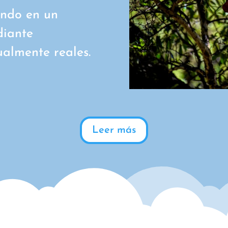
ando en un
diante
ualmente reales.
Leer más