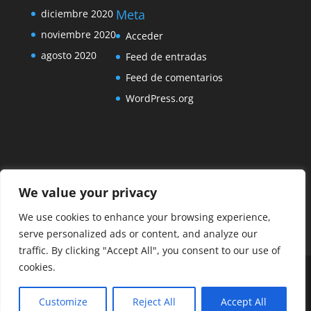
Meta
diciembre 2020
noviembre 2020
Acceder
agosto 2020
Feed de entradas
Feed de comentarios
WordPress.org
We value your privacy
We use cookies to enhance your browsing experience,
serve personalized ads or content, and analyze our
traffic. By clicking "Accept All", you consent to our use of
cookies.
Diseñado por
Elegant Themes
| Desarrollado por
Customize
Reject All
Accept All