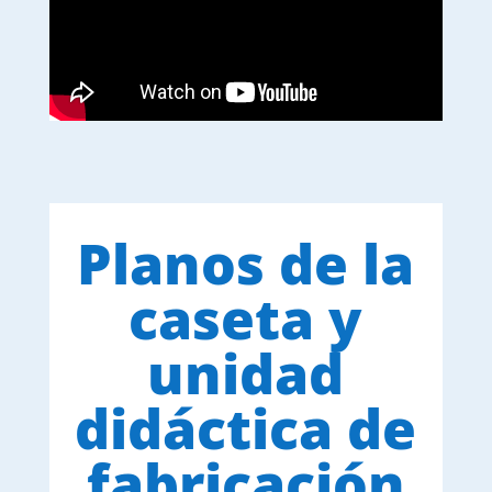
Planos de la
caseta y
unidad
didáctica de
fabricación